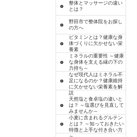
整体とマッサージの違い
とは？
野田市で整体院をお探し
の方へ
ビタミンとは？健康な身
体づくりに欠かせない栄
養素
ミネラルの重要性 ～健康
な身体を支える縁の下の
力持ち～
なぜ現代人はミネラル不
足になるのか？健康維持
に欠かせない栄養素を解
説
天然塩と食卓塩の違いと
は？ ～塩選びを見直して
みませんか～
小麦に含まれるグルテン
とは？ ～知っておきたい
特徴と上手な付き合い方
～