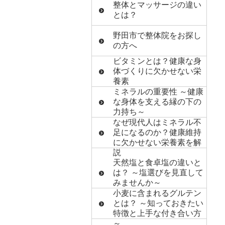
整体とマッサージの違い
とは？
野田市で整体院をお探し
の方へ
ビタミンとは？健康な身
体づくりに欠かせない栄
養素
ミネラルの重要性 ～健康
な身体を支える縁の下の
力持ち～
なぜ現代人はミネラル不
足になるのか？健康維持
に欠かせない栄養素を解
説
天然塩と食卓塩の違いと
は？ ～塩選びを見直して
みませんか～
小麦に含まれるグルテン
とは？ ～知っておきたい
特徴と上手な付き合い方
～