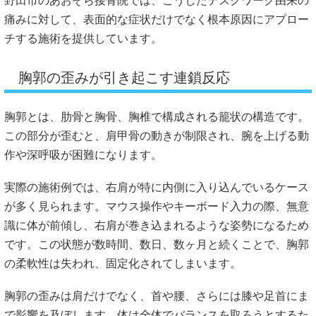
野田市のあおぞら接骨院では、こうしたデスクワーク由来の
痛みに対して、表面的な症状だけでなく根本原因にアプロー
チする施術を提供しています。
胸郭の歪みが引き起こす連鎖反応
胸郭とは、肋骨と胸骨、胸椎で構成される籠状の構造です。
この部分が歪むと、肩甲骨の動きが制限され、腕を上げる動
作や深呼吸が困難になります。
実際の施術例では、右肩が特に内側に入り込んでいるケース
が多く見られます。マウス操作やキーボード入力の際、無意
識に体が前傾し、右肩が巻き込まれるような姿勢になるため
です。この状態が数時間、数日、数ヶ月と続くことで、胸郭
の柔軟性は失われ、固定化されてしまいます。
胸郭の歪みは肩だけでなく、首や腰、さらには膝や足首にま
で影響を及ぼします。体は全体でバランスを取ろうとするた